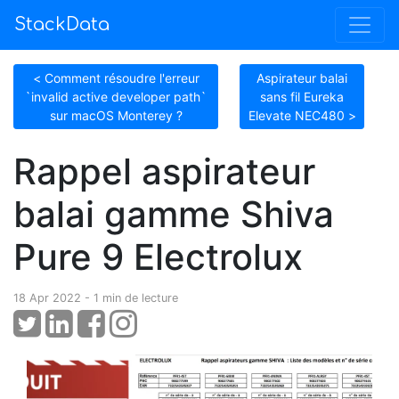
StackData
< Comment résoudre l'erreur
Aspirateur balai
`invalid active developer path`
sans fil Eureka
sur macOS Monterey ?
Elevate NEC480 >
Rappel aspirateur
balai gamme Shiva
Pure 9 Electrolux
18 Apr 2022 - 1 min de lecture