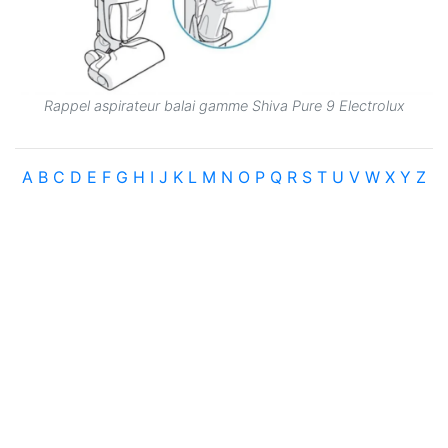
Rappel aspirateur balai gamme Shiva Pure 9 Electrolux
A
B
C
D
E
F
G
H
I
J
K
L
M
N
O
P
Q
R
S
T
U
V
W
X
Y
Z