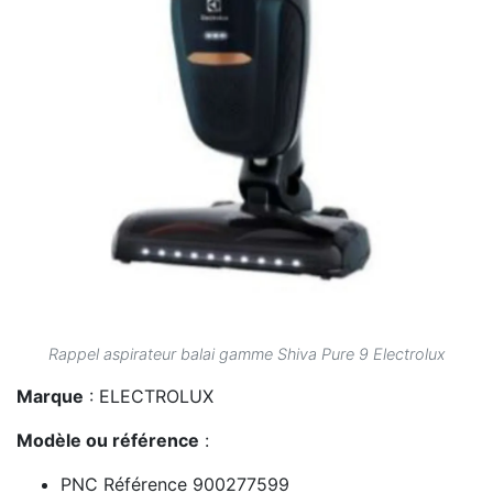
Rappel aspirateur balai gamme Shiva Pure 9 Electrolux
Marque
: ELECTROLUX
Modèle ou référence
:
PNC Référence 900277599
PF91-4ST 900277601 PF91-6IBM 900277602
PF91-ANIMA 900277603 PF91-ALRGY 900279101
PF91-4ST 900279104 PF91-ANIMA 900279105