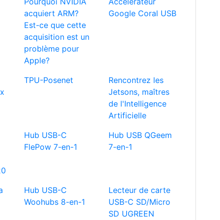
Pourquoi NVIDIA
Accélérateur
acquiert ARM?
Google Coral USB
Est-ce que cette
acquisition est un
problème pour
Apple?
TPU-Posenet
Rencontrez les
ux
Jetsons, maîtres
de l'Intelligence
Artificielle
Hub USB-C
Hub USB QGeem
FlePow 7-en-1
7-en-1
20
a
Hub USB-C
Lecteur de carte
Woohubs 8-en-1
USB-C SD/Micro
SD UGREEN