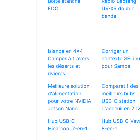
Boîte étanche
Radio Baofeng
EDC
UV-XR double
bande
Islande en 4x4
Corriger un
Camper à travers
contexte SELin
les déserts et
pour Samba
rivières
Meilleure solution
Comparatif des
d'alimentation
meilleurs hubs
pour votre NVIDIA
USB-C station
Jetson Nano
d'acceuil en 20
Hub USB-C
Hub USB-C Vav
Hiearcool 7-en-1
8-en-1