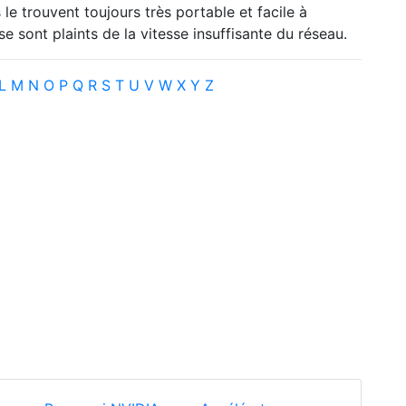
 le trouvent toujours très portable et facile à
e sont plaints de la vitesse insuffisante du réseau.
L
M
N
O
P
Q
R
S
T
U
V
W
X
Y
Z