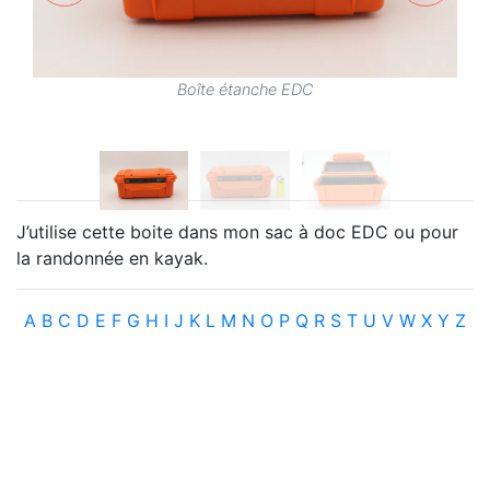
Boîte étanche EDC
J’utilise cette boite dans mon sac à doc EDC ou pour
la randonnée en kayak.
A
B
C
D
E
F
G
H
I
J
K
L
M
N
O
P
Q
R
S
T
U
V
W
X
Y
Z