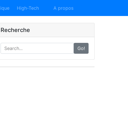
Contact
tique
High-Tech
A propos
Recherche
Go!