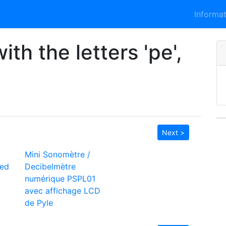
Informa
th the letters 'pe',
Next >
Mini Sonomètre /
led
Decibelmètre
numérique PSPL01
avec affichage LCD
de Pyle