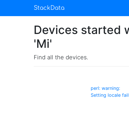
StackData
Devices started wi
'Mi'
Find all the devices.
perl: warning:
Setting locale fai